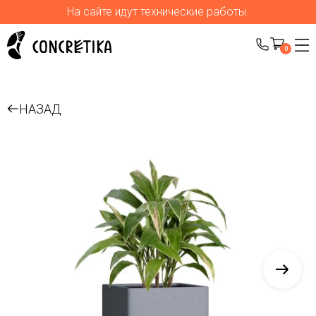
На сайте идут технические работы.
0
НАЗАД