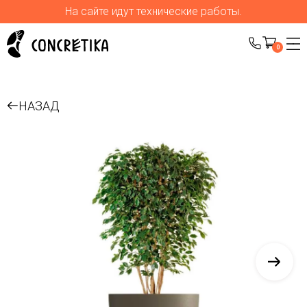
На сайте идут технические работы.
0
НАЗАД