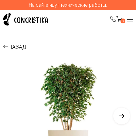
На сайте идут технические работы.
0
НАЗАД