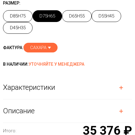
РАЗМЕР:
D85H75
D75H65
D65H55
D55H45
D45H35
САХАРА
ФАКТУРА:
В НАЛИЧИИ:
УТОЧНЯЙТЕ У МЕНЕДЖЕРА
Характеристики
Описание
35 376 ₽
Итого: