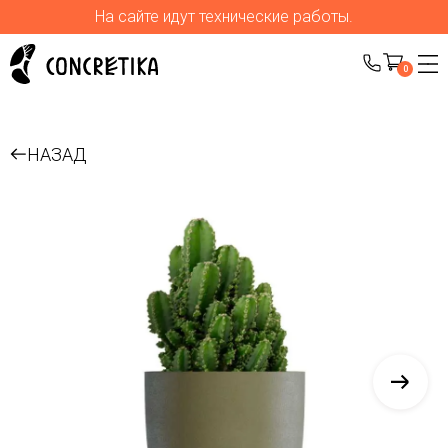
На сайте идут технические работы.
0
НАЗАД