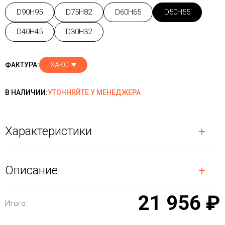
D90H95
D75H82
D60H65
D50H55
D40H45
D30H32
ХАКС
ФАКТУРА:
В НАЛИЧИИ:
УТОЧНЯЙТЕ У МЕНЕДЖЕРА
Характеристики
Описание
21 956 ₽
Итого: