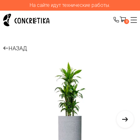
На сайте идут технические работы.
0
НАЗАД