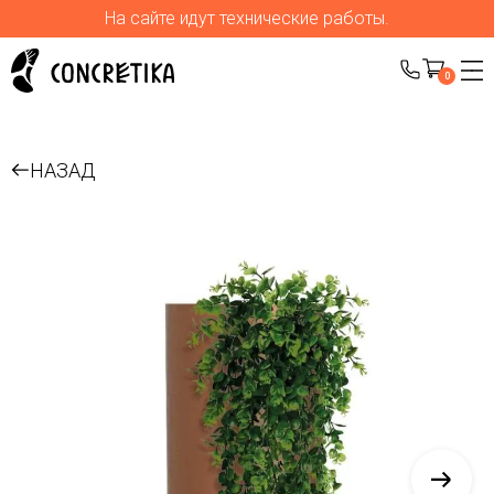
На сайте идут технические работы.
0
НАЗАД