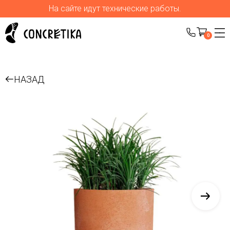
На сайте идут технические работы.
0
НАЗАД