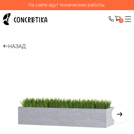
На сайте идут технические работы.
0
НАЗАД