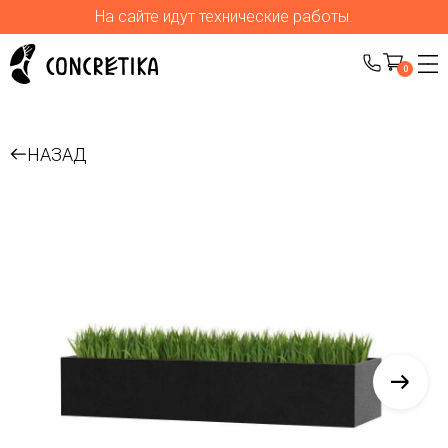
На сайте идут технические работы.
0
НАЗАД