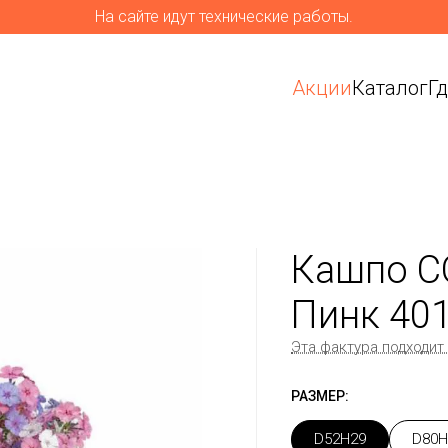
На сайте идут технические работы.
Акции
Каталог
Г
Кашпо C
Пинк 40
Эта фактура подходит
РАЗМЕР:
D52H29
D80H