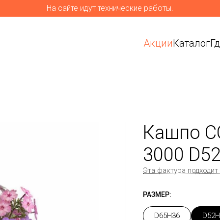
На сайте идут технические работы.
Акции
Каталог
Г
Кашпо C
3000 D5
Эта фактура подходит
РАЗМЕР:
D65H36
D52H