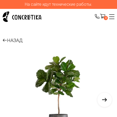
На сайте идут технические работы.
0
НАЗАД