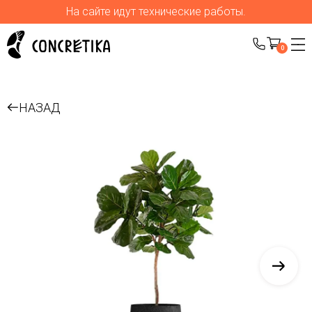
На сайте идут технические работы.
0
НАЗАД