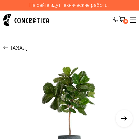
На сайте идут технические работы.
0
НАЗАД