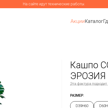
На сайте идут технические работы.
Акции
Каталог
Г
Кашпо C
ЭРОЗИЯ 
Эта фактура подходит
РАЗМЕР:
D39H60
D60H