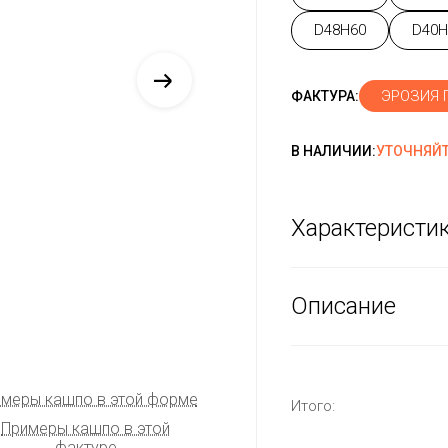
D48H60
D40H
ЭРОЗИЯ 
ФАКТУРА:
В НАЛИЧИИ:
УТОЧНЯЙТ
Характеристи
Описание
меры кашпо в этой форме
Итого:
Примеры кашпо в этой
фактуре