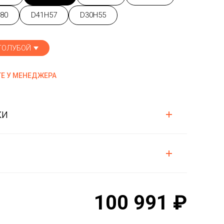
80
D41H57
D30H55
ГОЛУБОЙ
Е У МЕНЕДЖЕРА
ки
100 991 ₽