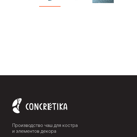
Производство чаш для костра
и элементов декора