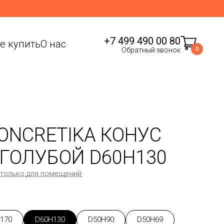
+7 499 490 00 80
де купить
О нас
0
Обратный звонок
ONCRETIKA КОНУС
ГОЛУБОЙ D60H130
 только для помещений
170
D60H130
D50H90
D50H69