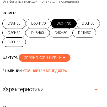
Эта фактура подходит только для помещений
РАЗМЕР:
D39H60
D60H170
D60H130
D50H90
D50H69
D48H60
D40H80
D41H57
D30H55
ЭРОЗИЯ КОРИЧНЕВЫЙ
ФАКТУРА:
В НАЛИЧИИ:
УТОЧНЯЙТЕ У МЕНЕДЖЕРА
Характеристики