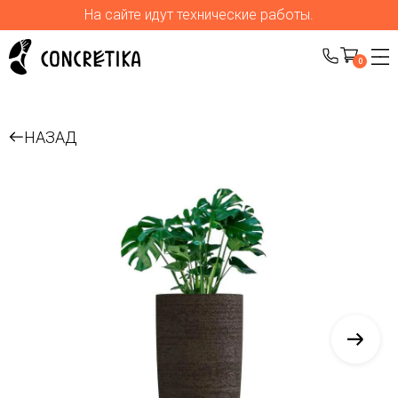
На сайте идут технические работы.
0
НАЗАД