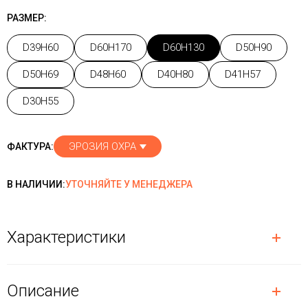
РАЗМЕР:
D39H60
D60H170
D60H130
D50H90
D50H69
D48H60
D40H80
D41H57
D30H55
ЭРОЗИЯ ОХРА
ФАКТУРА:
В НАЛИЧИИ:
УТОЧНЯЙТЕ У МЕНЕДЖЕРА
Характеристики
Описание