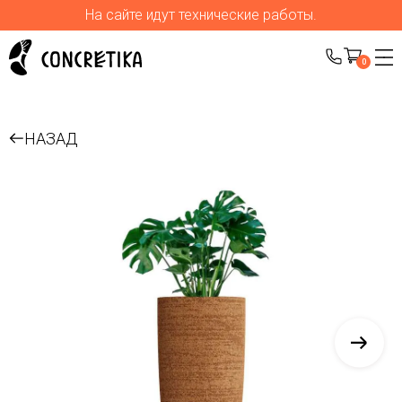
На сайте идут технические работы.
0
НАЗАД