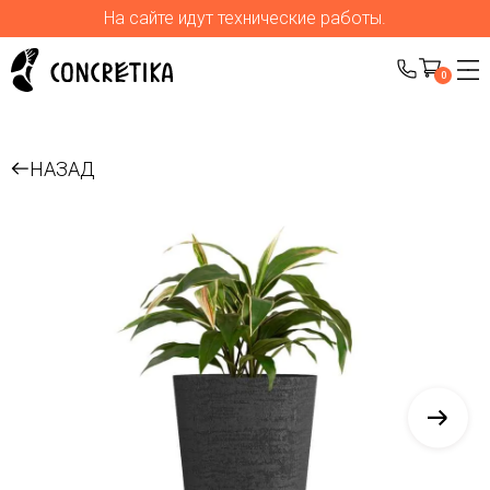
На сайте идут технические работы.
0
НАЗАД