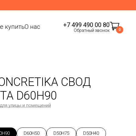
+7 499 490 00 80
де купить
О нас
0
Обратный звонок
ONCRETIKA СВОД
ТА D60H90
 для улицы и помещений
0H90
D60H50
D50H75
D50H40