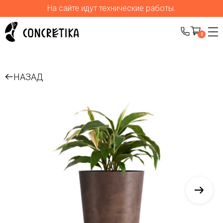
На сайте идут технические работы.
0
НАЗАД