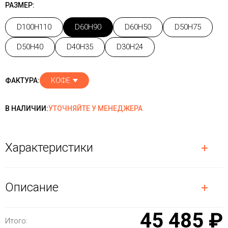
РАЗМЕР:
D100H110
D60H90
D60H50
D50H75
D50H40
D40H35
D30H24
КОФЕ
ФАКТУРА:
В НАЛИЧИИ:
УТОЧНЯЙТЕ У МЕНЕДЖЕРА
Характеристики
Описание
45 485 ₽
Итого: