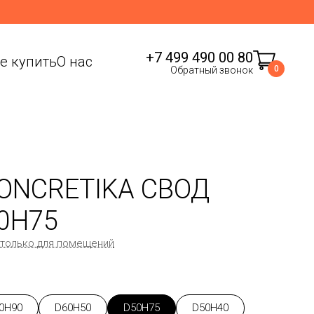
+7 499 490 00 80
де купить
О нас
0
Обратный звонок
ONCRETIKA СВОД
0H75
 только для помещений
0H90
D60H50
D50H75
D50H40