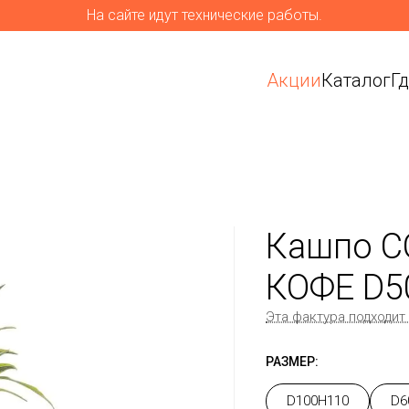
На сайте идут технические работы.
Акции
Каталог
Г
Кашпо C
КОФЕ D5
Эта фактура подходит
РАЗМЕР:
D100H110
D6