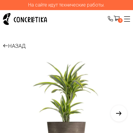
На сайте идут технические работы.
0
НАЗАД