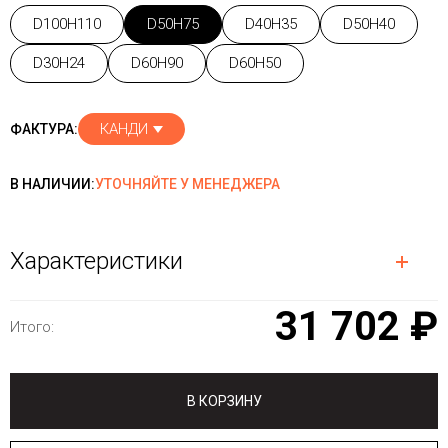
D100H110
D50H75
D40H35
D50H40
D30H24
D60H90
D60H50
КАНДИ
ФАКТУРА:
В НАЛИЧИИ:
УТОЧНЯЙТЕ У МЕНЕДЖЕРА
Характеристики
31 702 ₽
Итого:
В КОРЗИНУ