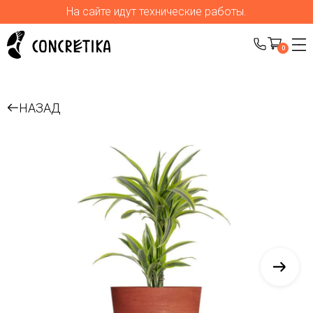
На сайте идут технические работы.
0
НАЗАД