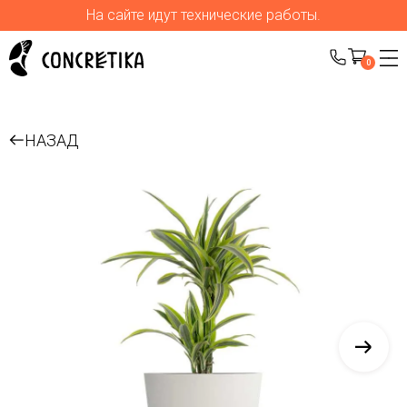
На сайте идут технические работы.
0
НАЗАД