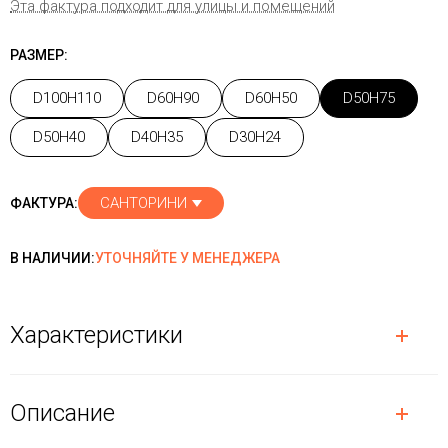
Эта фактура подходит для улицы и помещений
РАЗМЕР:
D100H110
D60H90
D60H50
D50H75
D50H40
D40H35
D30H24
САНТОРИНИ
ФАКТУРА:
В НАЛИЧИИ:
УТОЧНЯЙТЕ У МЕНЕДЖЕРА
Характеристики
Описание