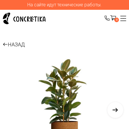
На сайте идут технические работы.
0
НАЗАД