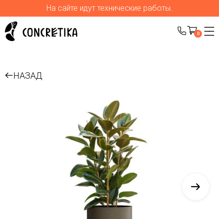
На сайте идут технические работы.
0
НАЗАД