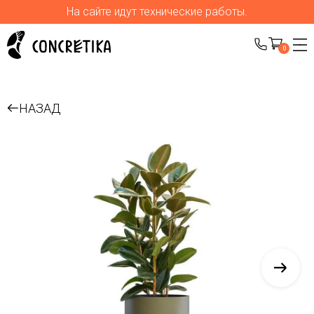
На сайте идут технические работы.
0
НАЗАД