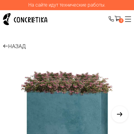
На сайте идут технические работы.
0
НАЗАД