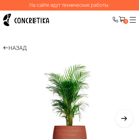
На сайте идут технические работы.
0
НАЗАД