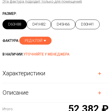
Эта фактура подходит только для помещений
РАЗМЕР:
D60H88
D41H82
D45H66
D30H41
РЕД КЛЭЙ
ФАКТУРА:
В НАЛИЧИИ:
УТОЧНЯЙТЕ У МЕНЕДЖЕРА
Характеристики
Описание
52 382 ₽
Итого: