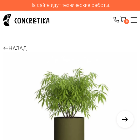
На сайте идут технические работы.
0
НАЗАД