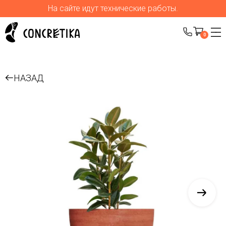
На сайте идут технические работы.
0
НАЗАД