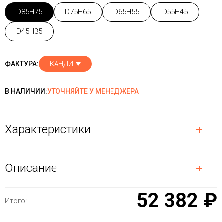
D85H75
D75H65
D65H55
D55H45
D45H35
КАНДИ
ФАКТУРА:
В НАЛИЧИИ:
УТОЧНЯЙТЕ У МЕНЕДЖЕРА
Характеристики
Описание
52 382 ₽
Итого: