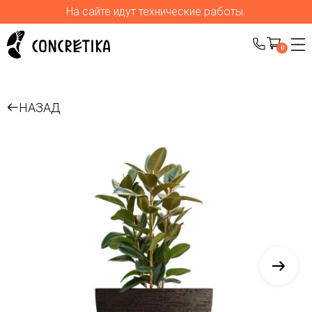
На сайте идут технические работы.
0
НАЗАД