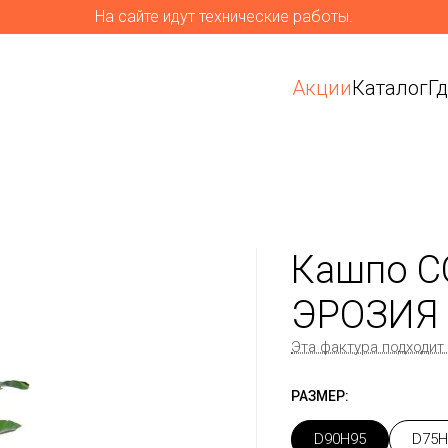
На сайте идут технические работы.
Акции
Каталог
Г
Кашпо C
ЭРОЗИЯ 
Эта фактура подходит
РАЗМЕР:
D90H95
D75H