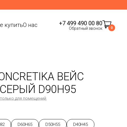
+7 499 490 00 80
де купить
О нас
0
Обратный звонок
ONCRETIKA ВЕЙС
СЕРЫЙ D90H95
 только для помещений
82
D60H65
D50H55
D40H45