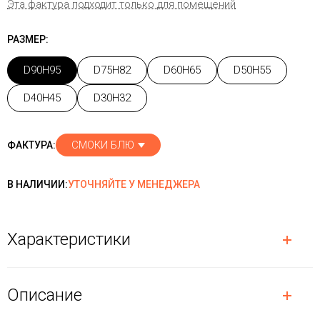
Эта фактура подходит только для помещений
РАЗМЕР:
D90H95
D75H82
D60H65
D50H55
D40H45
D30H32
СМОКИ БЛЮ
ФАКТУРА:
В НАЛИЧИИ:
УТОЧНЯЙТЕ У МЕНЕДЖЕРА
Характеристики
Описание