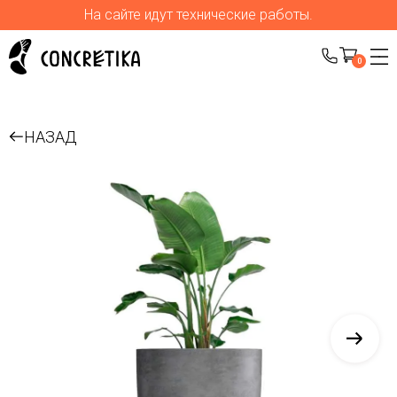
На сайте идут технические работы.
0
НАЗАД