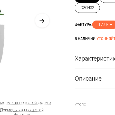
D30H32
ШАЛЕ
ФАКТУРА:
В НАЛИЧИИ:
УТОЧНЯЙТ
Характеристи
Описание
меры кашпо в этой форме
Итого:
Примеры кашпо в этой
фактуре