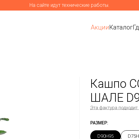
На сайте идут технические работы.
Акции
Каталог
Г
Кашпо C
ШАЛЕ D
Эта фактура подходит
РАЗМЕР:
D90H95
D75H