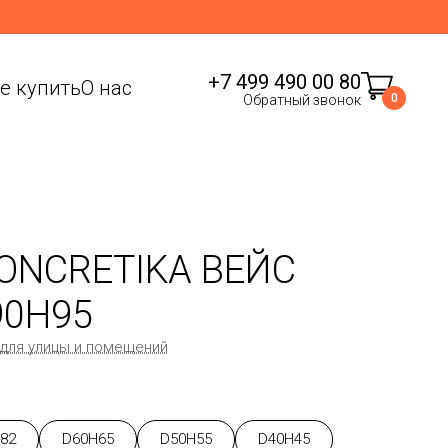
+7 499 490 00 80
де купить
О нас
0
Обратный звонок
ONCRETIKA ВЕЙС
90H95
 для улицы и помещений
82
D60H65
D50H55
D40H45