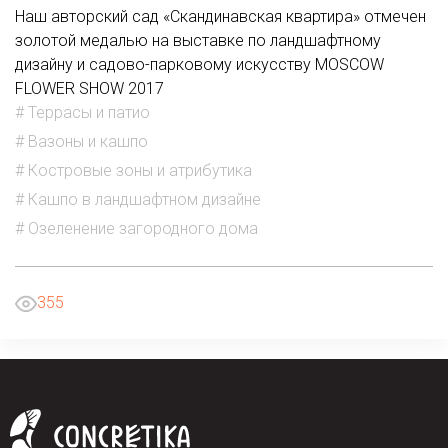
Наш авторский сад «Скандинавская квартира» отмечен
золотой медалью на выставке по ландшафтному
дизайну и садово-парковому искусству MOSCOW
FLOWER SHOW 2017
# Террасы и патио
# Вазоны и кашпо
# Костровые зоны и атрибутика
# Кашпо в ландшафтном дизайне
# Озеленение загородного дома
355