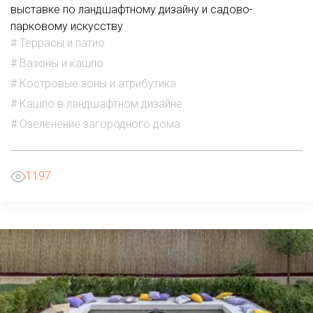
выставке по ландшафтному дизайну и садово-
парковому искусству
# Террасы и патио
# Вазоны и кашпо
# Костровые зоны и атрибутика
# Кашпо в ландшафтном дизайне
# Озеленение загородного дома
1197