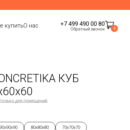
+7 499 490 00 80
де купить
О нас
0
Обратный звонок
ONCRETIKA КУБ
x60x60
 только для помещений
90x90x90
80x80x80
70x70x70