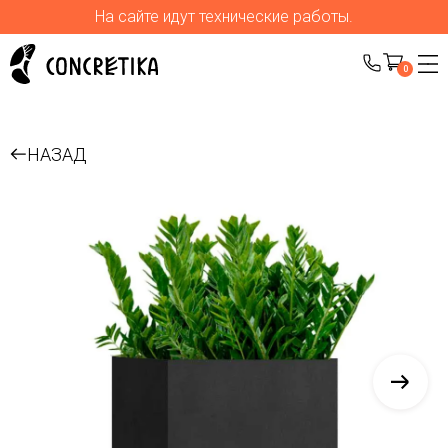
На сайте идут технические работы.
0
НАЗАД