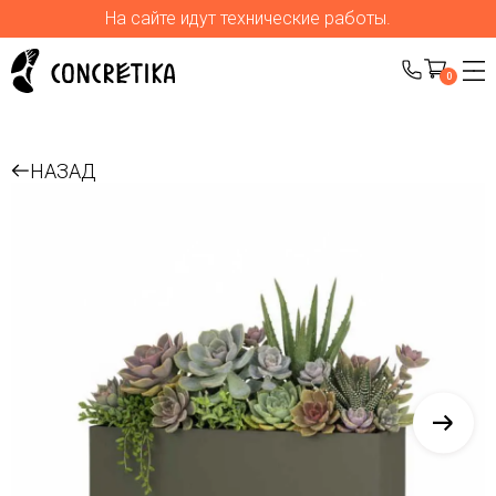
На сайте идут технические работы.
0
НАЗАД