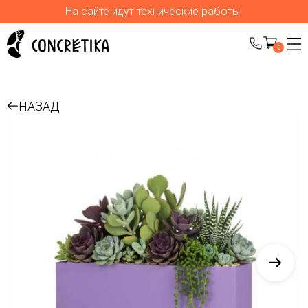
На сайте идут технические работы.
0
НАЗАД