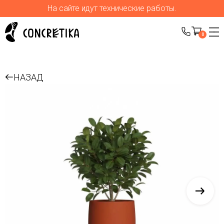
На сайте идут технические работы.
0
НАЗАД