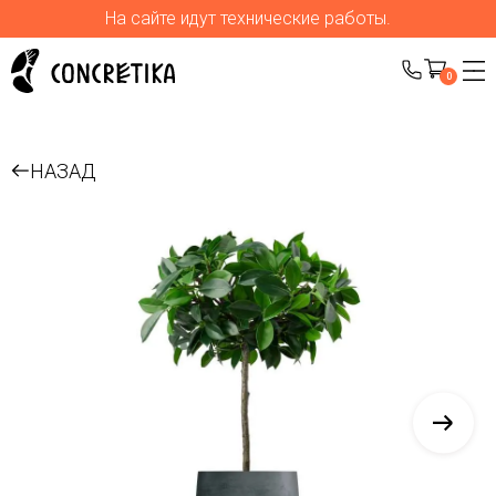
На сайте идут технические работы.
0
НАЗАД