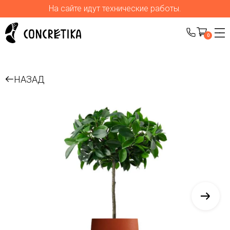
На сайте идут технические работы.
0
НАЗАД