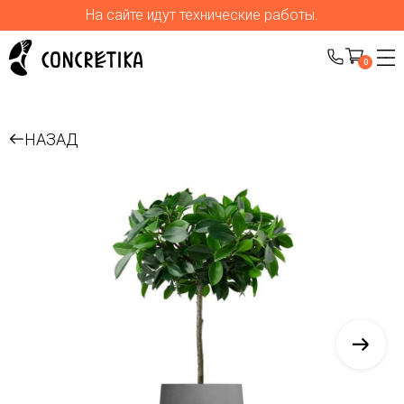
На сайте идут технические работы.
0
НАЗАД