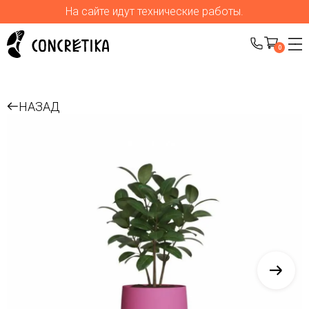
На сайте идут технические работы.
0
НАЗАД