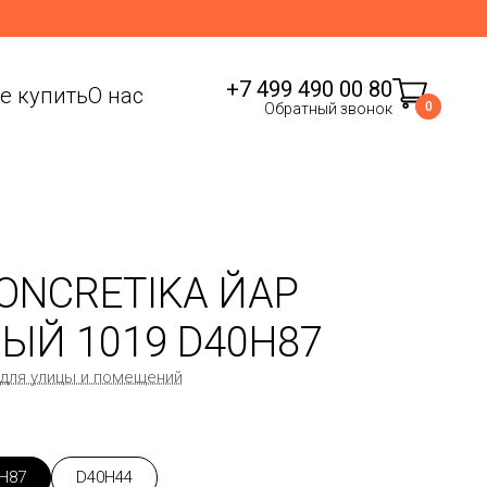
+7 499 490 00 80
де купить
О нас
0
Обратный звонок
ONCRETIKA ЙАР
ЫЙ 1019 D40H87
 для улицы и помещений
H87
D40H44