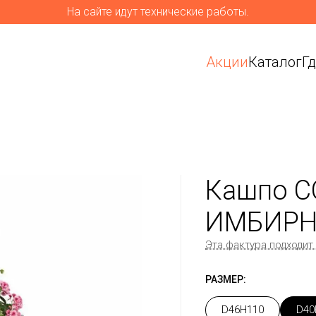
На сайте идут технические работы.
Акции
Каталог
Г
Кашпо C
ИМБИРН
Эта фактура подходит
РАЗМЕР:
D46H110
D40