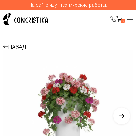
На сайте идут технические работы.
0
НАЗАД