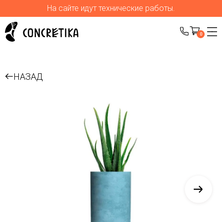
На сайте идут технические работы.
0
НАЗАД