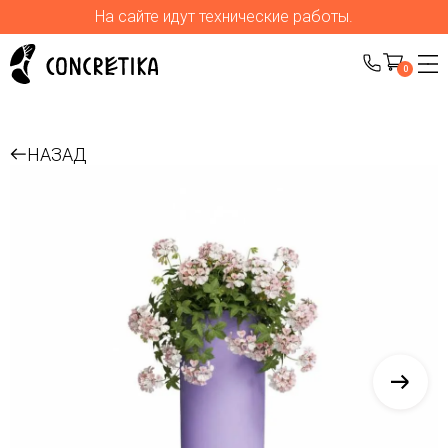
На сайте идут технические работы.
0
НАЗАД